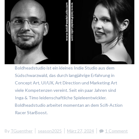
Boldheadstudio ist ein kleines Indie Studio aus dem
Südschwarzwald, das durch langjährige Erfahrung in
Concept Art, UI/UX, Art Direction und Marketing Art
viele Kompetenzen vereint. Seit ein paar Jahren sind
Inga & Timo leidenschaftliche Spieleentwickler.
Boldheadstudio arbeitet momentan an dem Scifi-Action
Racer StarBoost.
By
TGuenther
season2025
März 27, 2024
1 Comment