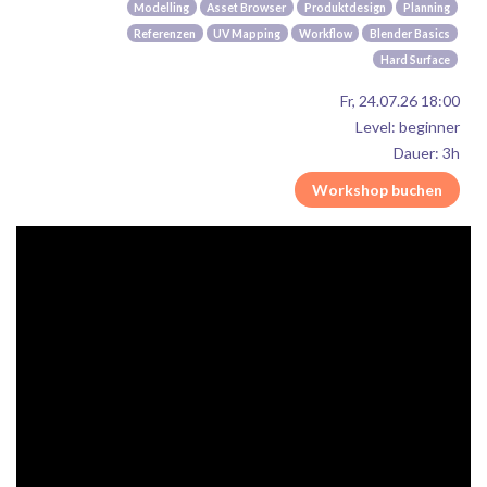
Modelling
Asset Browser
Produktdesign
Planning
Referenzen
UV Mapping
Workflow
Blender Basics
Hard Surface
Fr, 24.07.26 18:00
Level: beginner
Dauer: 3h
Workshop buchen