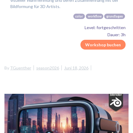
visueller Wahrnehmung und deren Zusammenhang mit der
Bildformung für 3D Artists.
color
workflow
grundlagen
Level: fortgeschritten
Dauer: 3h
Workshop buchen
By
TGuenther
season2026
Juni 18, 2026