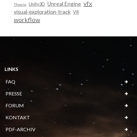
vfx
Unreal Engine
Unity3D
Theorie
visual-exploration-track
VR
workflow
LINKS
FAQ
PRESSE
FORUM
KONTAKT
PDF-ARCHIV