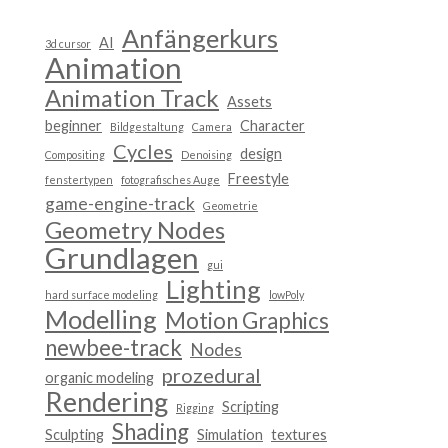
Anfängerkurs
AI
3d cursor
Animation
Animation Track
Assets
beginner
Character
Bildgestaltung
Camera
Cycles
design
Compositing
Denoising
Freestyle
fenstertypen
fotografisches Auge
game-engine-track
Geometrie
Geometry Nodes
Grundlagen
gui
Lighting
hard surface modeling
lowPoly
Modelling
Motion Graphics
newbee-track
Nodes
prozedural
organic modeling
Rendering
Scripting
Rigging
Shading
Sculpting
Simulation
textures