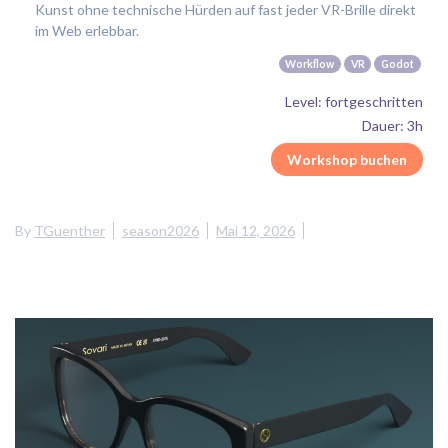
Kunst ohne technische Hürden auf fast jeder VR-Brille direkt
im Web erlebbar.
Workflow
VR
Godot
Level: fortgeschritten
Dauer: 3h
Workshop buchen
By
TGuenther
season2026
Mai 12, 2026