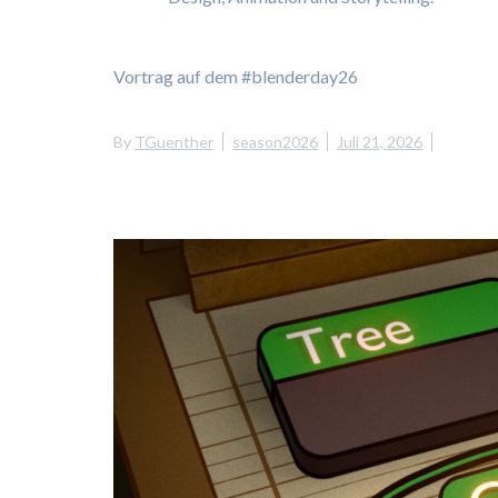
Vortrag auf dem #blenderday26
By
TGuenther
season2026
Juli 21, 2026