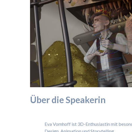
Über die Speakerin
Eva Vomhoff ist 3D-Enthusiastin mit beson
Design, Animation und Storytelling.