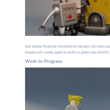
Der kleine Roboter DevNull ist einsam. Um dem abz
bauen soll. Leider geht es nicht so glatt wie erhofft.
Work-In-Progress