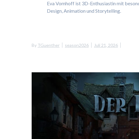
Eva Vomhoff ist 3D-Enthusiastin mit beson
Design, Animation und Storytelling.
By
TGuenther
season2026
Juli 21, 2026