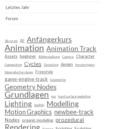
Letztes Jahr
Forum
Anfängerkurs
AI
3d cursor
Animation
Animation Track
Assets
beginner
Character
Bildgestaltung
Camera
Cycles
design
Compositing
Denoising
fenstertypen
Freestyle
fotografisches Auge
game-engine-track
Geometrie
Geometry Nodes
Grundlagen
gui
hard surface modeling
Lighting
Modelling
lowPoly
Motion Graphics
newbee-track
prozedural
Nodes
organic modeling
Rendering
Scripting
Sculpting
Rigging