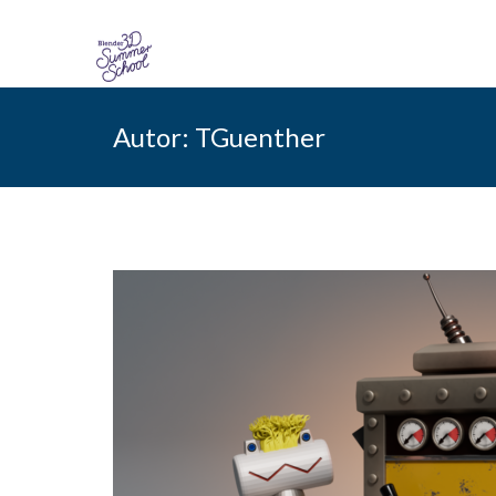
Skip
to
Autor:
TGuenther
content