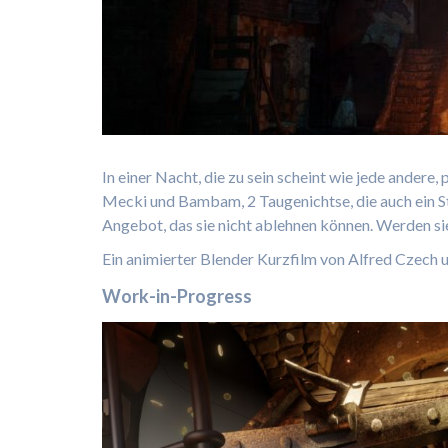
In einer Nacht, die zu sein scheint wie jede ander
Mecki und Bambam, 2 Taugenichtse, die auch ein
Angebot, das sie nicht ablehnen können. Werden sie
Ein animierter Blender Kurzfilm von Alfred Czech 
Work-in-Progress