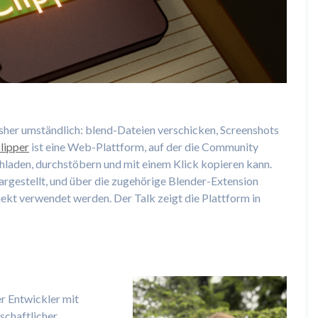
isher umständlich: blend-Dateien verschicken, Screenshots
lipper
ist eine Web-Plattform, auf der die Community
den, durchstöbern und mit einem Klick kopieren kann.
rgestellt, und über die zugehörige Blender-Extension
jekt verwendet werden. Der Talk zeigt die Plattform in
er Entwickler mit
schaftlicher