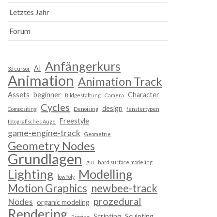
Letztes Jahr
Forum
Anfängerkurs
AI
3d cursor
Animation
Animation Track
Assets
beginner
Character
Bildgestaltung
Camera
Cycles
design
Compositing
Denoising
fenstertypen
Freestyle
fotografisches Auge
game-engine-track
Geometrie
Geometry Nodes
Grundlagen
gui
hard surface modeling
Lighting
Modelling
lowPoly
Motion Graphics
newbee-track
prozedural
Nodes
organic modeling
Rendering
Scripting
Sculpting
Rigging