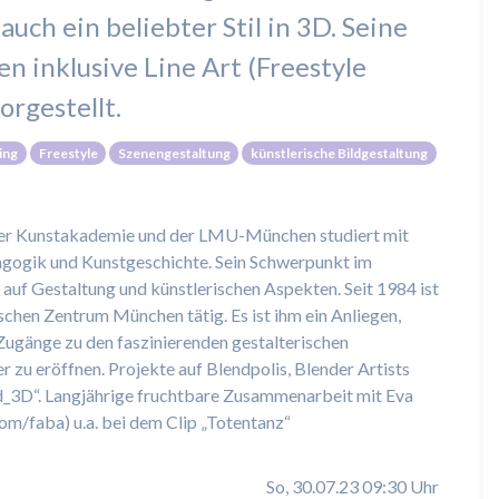
uch ein beliebter Stil in 3D. Seine
 inklusive Line Art (Freestyle
orgestellt.
ing
Freestyle
Szenengestaltung
künstlerische Bildgestaltung
ner Kunstakademie und der LMU-München studiert mit
gogik und Kunstgeschichte. Sein Schwerpunkt im
auf Gestaltung und künstlerischen Aspekten. Seit 1984 ist
en Zentrum München tätig. Es ist ihm ein Anliegen,
e Zugänge zu den faszinierenden gestalterischen
 zu eröffnen. Projekte auf Blendpolis, Blender Artists
d_3D“. Langjährige fruchtbare Zusammenarbeit mit Eva
om/faba) u.a. bei dem Clip „Totentanz“
So, 30.07.23 09:30 Uhr