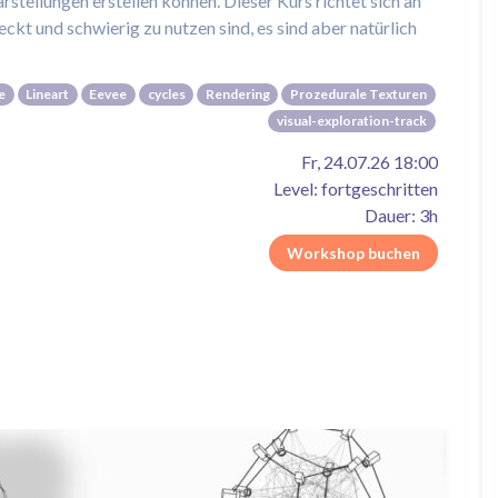
stellungen erstellen können. Dieser Kurs richtet sich an
eckt und schwierig zu nutzen sind, es sind aber natürlich
e
Lineart
Eevee
cycles
Rendering
Prozedurale Texturen
visual-exploration-track
Fr, 24.07.26 18:00
Level: fortgeschritten
Dauer: 3h
Workshop buchen