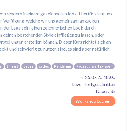
on rendern in einem gezeichneten look. Hierfür steht uns
zur Verfügung, welche wir uns gemeinsam angucken
n der Lage sein, einen zeichnerischen Look durch
n deinen bestehenden Style einfließen zu lassen, oder
stellungen erstellen können. Dieser Kurs richtet sich an
eckt und schwierig zu nutzen sind, es sind aber natürlich
e
Lineart
Eevee
cycles
Rendering
Prozedurale Texturen
Fr, 25.07.25 18:00
Level: fortgeschritten
Dauer: 3h
Workshop buchen