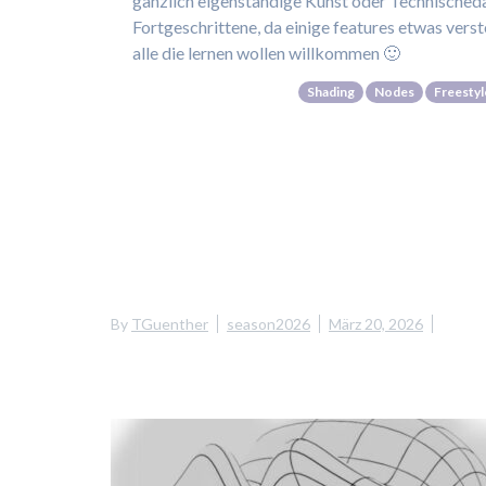
gänzlich eigenständige Kunst oder Technischedar
Fortgeschrittene, da einige features etwas verst
alle die lernen wollen willkommen 🙂
Shading
Nodes
Freestyl
By
TGuenther
season2026
März 20, 2026