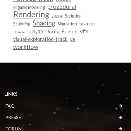
prozedural
organic modeling
Rendering
Scripting
Rigging
Shading
Sculpting
Simulation
textures
vfx
Unreal Engine
Unity3D
Theorie
visual-exploration-track
VR
workflow
LINKS
FAQ
PRESSE
FORUM