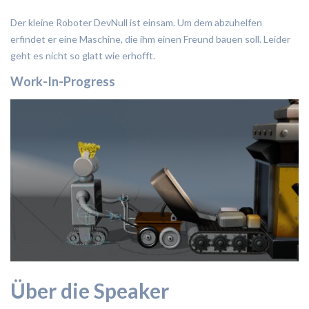
Der kleine Roboter DevNull ist einsam. Um dem abzuhelfen
erfindet er eine Maschine, die ihm einen Freund bauen soll. Leider
geht es nicht so glatt wie erhofft.
Work-In-Progress
Über die Speaker