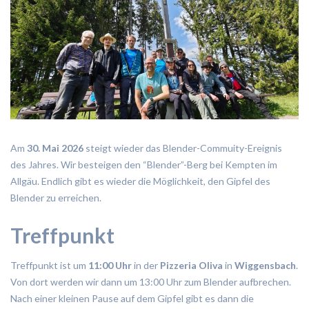
Am
30. Mai 2026
steigt wieder das Blender-Commuity-Ereignis
des Jahres. Wir besteigen den “Blender”-Berg bei Kempten im
Allgäu. Endlich gibt es wieder die Möglichkeit, den Gipfel des
Blender zu erreichen.
Treffpunkt
Treffpunkt ist um
11:00 Uhr
in der
Pizzeria Oliva
in
Wiggensbach
.
Von dort werden wir dann um 13:00 Uhr zum Blender aufbrechen.
Nach einer kleinen Pause auf dem Gipfel gibt es dann die