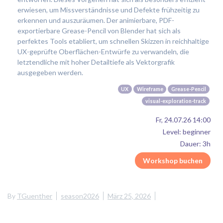
erwiesen, um Missverständnisse und Defekte frühzeitig zu
erkennen und auszuräumen. Der animierbare, PDF-
exportierbare Grease-Pencil von Blender hat sich als
perfektes Tools etabliert, um schnellen Skizzen in reichhaltige
UX-geprüfte Oberflächen-Entwürfe zu verwandeln, die
letztendliche mit hoher Detailtiefe als Vektorgrafik
ausgegeben werden.
UX
Wireframe
Grease-Pencil
visual-exploration-track
Fr, 24.07.26 14:00
Level: beginner
Dauer: 3h
Workshop buchen
By
TGuenther
season2026
März 25, 2026