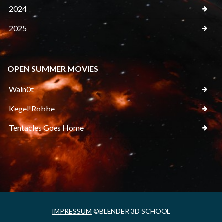
2024
2025
OPEN SUMMER MOVIES
Waln0t
Kegel!Robbe
Tentacles Goes Home
IMPRESSUM
©BLENDER 3D SCHOOL