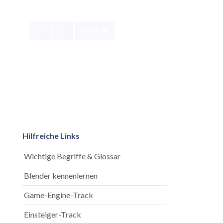
Seitennummerierung
1
2
3
Next
der
Beiträge
Hilfreiche Links
Wichtige Begriffe & Glossar
Blender kennenlernen
Game-Engine-Track
Einsteiger-Track