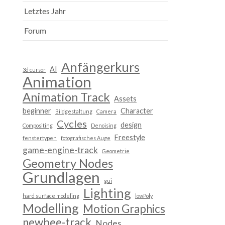
Letztes Jahr
Forum
Anfängerkurs
AI
3d cursor
Animation
Animation Track
Assets
beginner
Character
Bildgestaltung
Camera
Cycles
design
Compositing
Denoising
Freestyle
fenstertypen
fotografisches Auge
game-engine-track
Geometrie
Geometry Nodes
Grundlagen
gui
Lighting
hard surface modeling
lowPoly
Modelling
Motion Graphics
newbee-track
Nodes