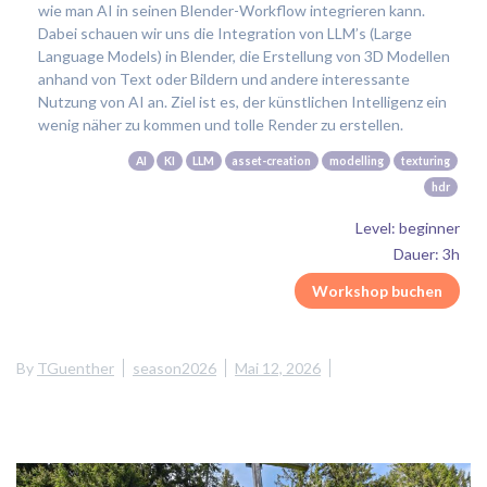
wie man AI in seinen Blender-Workflow integrieren kann.
Dabei schauen wir uns die Integration von LLM’s (Large
Language Models) in Blender, die Erstellung von 3D Modellen
anhand von Text oder Bildern und andere interessante
Nutzung von AI an. Ziel ist es, der künstlichen Intelligenz ein
wenig näher zu kommen und tolle Render zu erstellen.
AI
KI
LLM
asset-creation
modelling
texturing
hdr
Level: beginner
Dauer: 3h
Workshop buchen
By
TGuenther
season2026
Mai 12, 2026