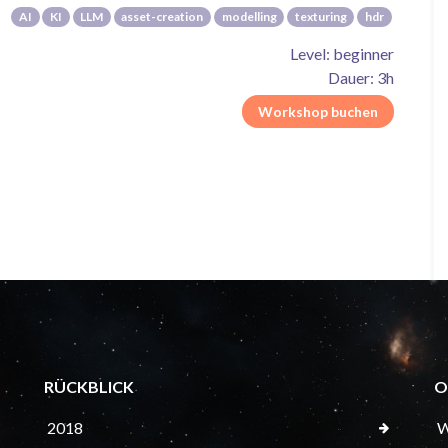
AI
KI
LLM
asset-creation
modelling
texturing
hdr
Level: beginner
Dauer: 3h
Workshop buchen
RÜCKBLICK
O
2018
W