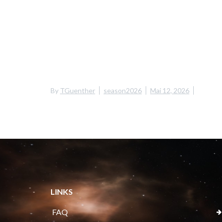
By
TGuenther
season2026
Mai 12, 2026
LINKS
FAQ