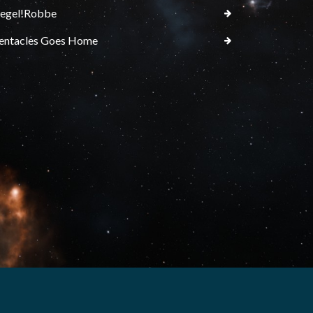
egel!Robbe
entacles Goes Home