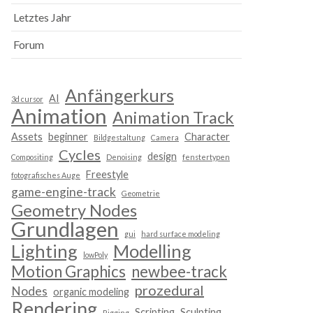
Letztes Jahr
Forum
Anfängerkurs
AI
3d cursor
Animation
Animation Track
Assets
beginner
Character
Bildgestaltung
Camera
Cycles
design
Compositing
Denoising
fenstertypen
Freestyle
fotografisches Auge
game-engine-track
Geometrie
Geometry Nodes
Grundlagen
gui
hard surface modeling
Lighting
Modelling
lowPoly
Motion Graphics
newbee-track
prozedural
Nodes
organic modeling
Rendering
Scripting
Sculpting
Rigging