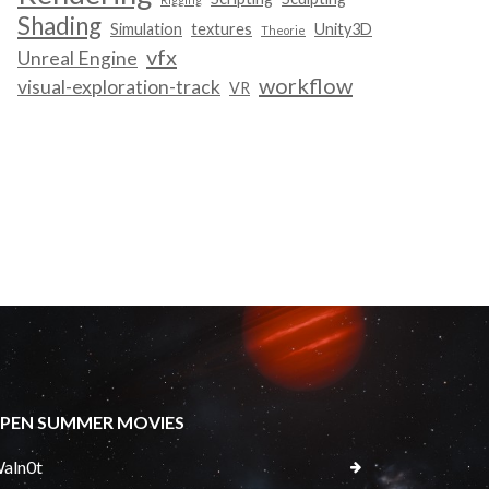
Shading
Simulation
textures
Unity3D
Theorie
vfx
Unreal Engine
workflow
visual-exploration-track
VR
PEN SUMMER MOVIES
aln0t