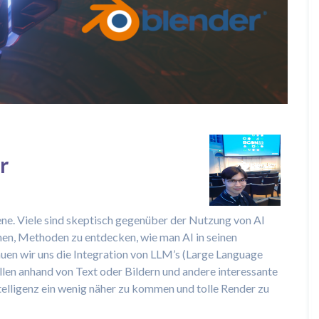
r
ene. Viele sind skeptisch gegenüber der Nutzung von AI
nen, Methoden zu entdecken, wie man AI in seinen
uen wir uns die Integration von LLM’s (Large Language
llen anhand von Text oder Bildern und andere interessante
Intelligenz ein wenig näher zu kommen und tolle Render zu