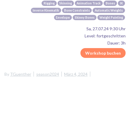
Rigging
Skinning
Animation Track
Bones
IK
Inverse Kinematik
Bone Constraints
Automatic Weights
Envelope
Skinny Bones
Weight Painting
Sa, 27.07.24 9:30 Uhr
Level: fortgeschritten
Dauer: 3h
Workshop buchen
By
TGuenther
season2024
März 4, 2024