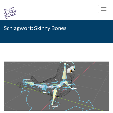
Toggl
navig
Skip
Schlagwort:
Skinny Bones
to
content