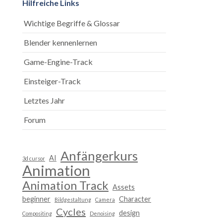
Hilfreiche Links
Wichtige Begriffe & Glossar
Blender kennenlernen
Game-Engine-Track
Einsteiger-Track
Letztes Jahr
Forum
Anfängerkurs
AI
3d cursor
Animation
Animation Track
Assets
beginner
Character
Bildgestaltung
Camera
Cycles
design
Compositing
Denoising