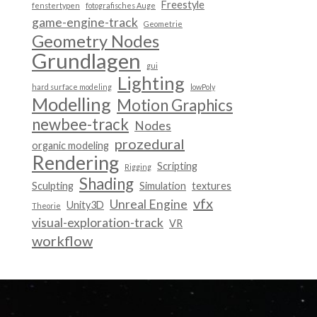
Freestyle
fenstertypen
fotografisches Auge
game-engine-track
Geometrie
Geometry Nodes
Grundlagen
gui
Lighting
hard surface modeling
lowPoly
Modelling
Motion Graphics
newbee-track
Nodes
prozedural
organic modeling
Rendering
Scripting
Rigging
Shading
Sculpting
Simulation
textures
vfx
Unreal Engine
Unity3D
Theorie
visual-exploration-track
VR
workflow