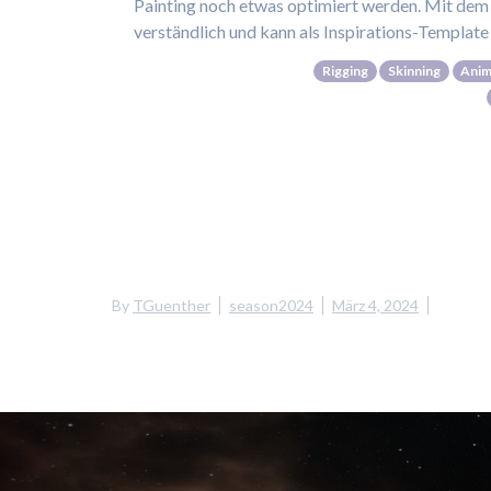
Painting noch etwas optimiert werden. Mit de
verständlich und kann als Inspirations-Templat
Rigging
Skinning
Anim
By
TGuenther
season2024
März 4, 2024