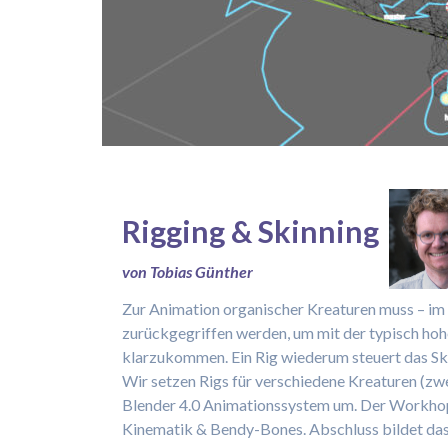
Rigging & Skinning
von Tobias Günther
Zur Animation organischer Kreaturen muss – im 
zurückgegriffen werden, um mit der typisch ho
klarzukommen. Ein Rig wiederum steuert das Ske
Wir setzen Rigs für verschiedene Kreaturen (zwe
Blender 4.0 Animationssystem um. Der Workhop 
Kinematik & Bendy-Bones. Abschluss bildet das