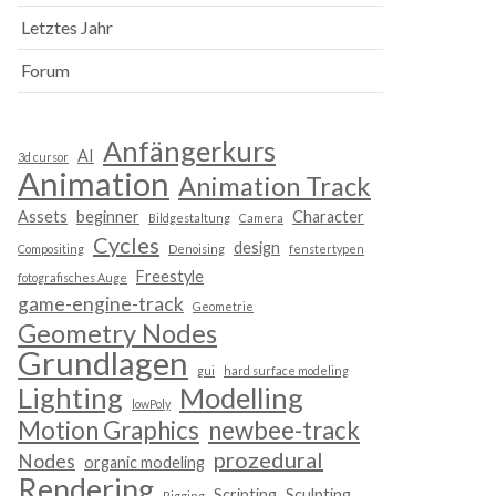
Letztes Jahr
Forum
Anfängerkurs
AI
3d cursor
Animation
Animation Track
Assets
beginner
Character
Bildgestaltung
Camera
Cycles
design
Compositing
Denoising
fenstertypen
Freestyle
fotografisches Auge
game-engine-track
Geometrie
Geometry Nodes
Grundlagen
gui
hard surface modeling
Lighting
Modelling
lowPoly
Motion Graphics
newbee-track
prozedural
Nodes
organic modeling
Rendering
Scripting
Sculpting
Rigging