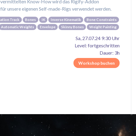
m vermittelten Know-How wird das Rigify-Addon
e für unsere eigenen Self-made-Rigs verwendet werden.
ation Track
Bones
IK
Inverse Kinematik
Bone Constraints
Automatic Weights
Envelope
Skinny Bones
Weight Painting
Sa, 27.07.24 9:30 Uhr
Level: fortgeschritten
Dauer: 3h
Workshop buchen