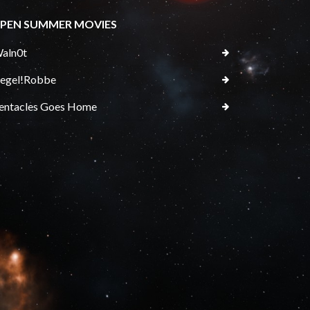
PEN SUMMER MOVIES
aln0t
egel!Robbe
entacles Goes Home