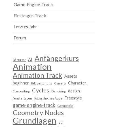
Game-Engine-Track
Einsteiger-Track
Letztes Jahr
Forum
Anfängerkurs
AI
3d cursor
Animation
Animation Track
Assets
beginner
Character
Bildgestaltung
Camera
Cycles
design
Compositing
Denoising
Freestyle
fenstertypen
fotografisches Auge
game-engine-track
Geometrie
Geometry Nodes
Grundlagen
gui