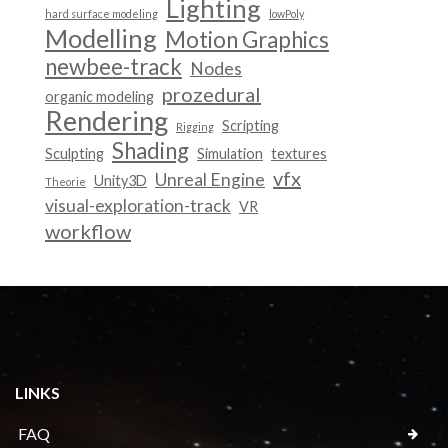
Lighting
hard surface modeling
lowPoly
Modelling
Motion Graphics
newbee-track
Nodes
prozedural
organic modeling
Rendering
Scripting
Rigging
Shading
Sculpting
Simulation
textures
vfx
Unreal Engine
Unity3D
Theorie
visual-exploration-track
VR
workflow
LINKS
FAQ