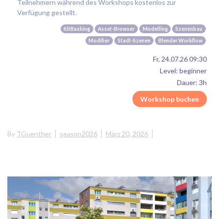
Teilnehmern während des Workshops kostenlos zur
Verfügung gestellt.
KitBashing
Asset-Browser
Modelling
Szenenbau
Modifier
Stadt-Szenen
Blender Workflow
Fr, 24.07.26 09:30
Level: beginner
Dauer: 3h
Workshop buchen
By
TGuenther
season2026
März 20, 2026