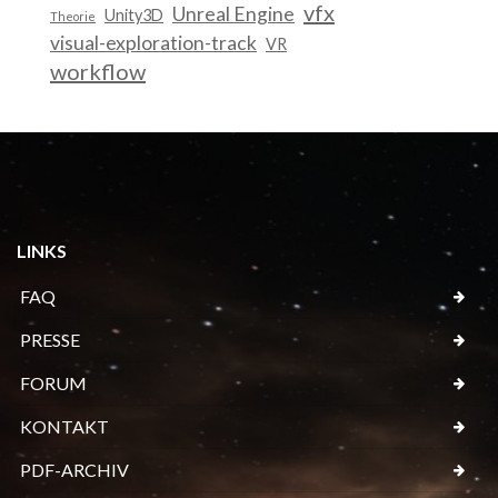
vfx
Unreal Engine
Unity3D
Theorie
visual-exploration-track
VR
workflow
LINKS
FAQ
PRESSE
FORUM
KONTAKT
PDF-ARCHIV