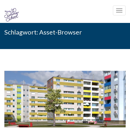
Toggl
navig
Skip
Schlagwort:
Asset-Browser
to
content