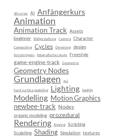
Anfängerkurs
AI
3d cursor
Animation
Animation Track
Assets
beginner
Character
Bildgestaltung
Camera
Cycles
design
Compositing
Denoising
Freestyle
fenstertypen
fotografisches Auge
game-engine-track
Geometrie
Geometry Nodes
Grundlagen
gui
Lighting
hard surface modeling
lowPoly
Modelling
Motion Graphics
newbee-track
Nodes
prozedural
organic modeling
Rendering
Scripting
Rigging
Shading
Sculpting
Simulation
textures