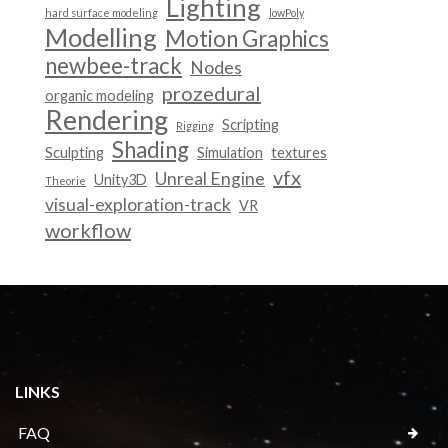
Lighting
hard surface modeling
lowPoly
Modelling
Motion Graphics
newbee-track
Nodes
prozedural
organic modeling
Rendering
Scripting
Rigging
Shading
Sculpting
Simulation
textures
vfx
Unreal Engine
Unity3D
Theorie
visual-exploration-track
VR
workflow
LINKS
FAQ