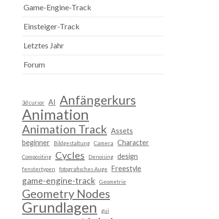
Game-Engine-Track
Einsteiger-Track
Letztes Jahr
Forum
Anfängerkurs
AI
3d cursor
Animation
Animation Track
Assets
beginner
Character
Bildgestaltung
Camera
Cycles
design
Compositing
Denoising
Freestyle
fenstertypen
fotografisches Auge
game-engine-track
Geometrie
Geometry Nodes
Grundlagen
gui