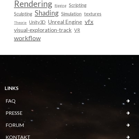
Rendering
Scripting
Rigging
Shading
Sculpting
Simulation
textures
vfx
Unreal Engine
Unity3D
Theorie
visual-exploration-track
VR
workflow
LINKS
FAQ
PRESSE
FORUM
KONTAKT