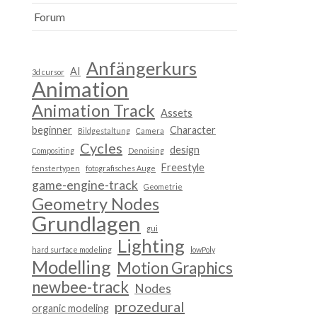
Forum
Anfängerkurs
AI
3d cursor
Animation
Animation Track
Assets
beginner
Character
Bildgestaltung
Camera
Cycles
design
Compositing
Denoising
Freestyle
fenstertypen
fotografisches Auge
game-engine-track
Geometrie
Geometry Nodes
Grundlagen
gui
Lighting
hard surface modeling
lowPoly
Modelling
Motion Graphics
newbee-track
Nodes
prozedural
organic modeling