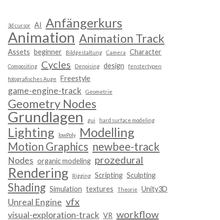
Anfängerkurs
AI
3d cursor
Animation
Animation Track
Assets
beginner
Character
Bildgestaltung
Camera
Cycles
design
Compositing
Denoising
fenstertypen
Freestyle
fotografisches Auge
game-engine-track
Geometrie
Geometry Nodes
Grundlagen
gui
hard surface modeling
Lighting
Modelling
lowPoly
Motion Graphics
newbee-track
prozedural
Nodes
organic modeling
Rendering
Scripting
Sculpting
Rigging
Shading
Simulation
textures
Unity3D
Theorie
vfx
Unreal Engine
workflow
visual-exploration-track
VR