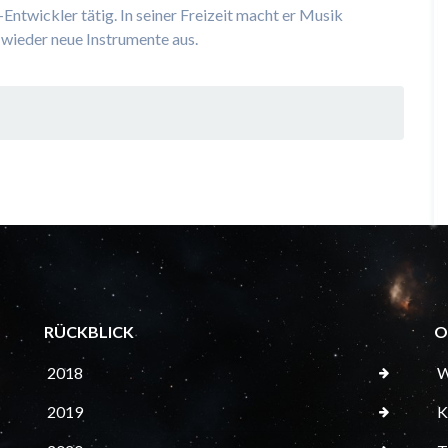
Entwickler tätig. In seiner Freizeit macht er Musik
 wieder neue Instrumente aus.
RÜCKBLICK
O
2018
W
2019
K