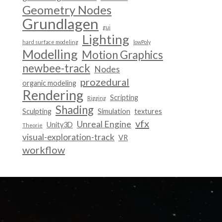
Geometry Nodes
Grundlagen
gui
Lighting
hard surface modeling
lowPoly
Modelling
Motion Graphics
newbee-track
Nodes
prozedural
organic modeling
Rendering
Scripting
Rigging
Shading
Sculpting
Simulation
textures
vfx
Unreal Engine
Unity3D
Theorie
visual-exploration-track
VR
workflow