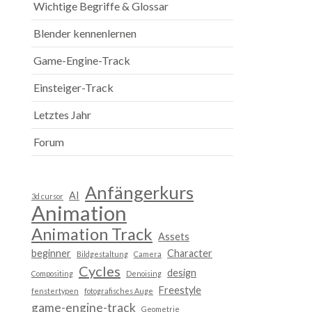
Wichtige Begriffe & Glossar
Blender kennenlernen
Game-Engine-Track
Einsteiger-Track
Letztes Jahr
Forum
Anfängerkurs
AI
3d cursor
Animation
Animation Track
Assets
beginner
Character
Bildgestaltung
Camera
Cycles
design
Compositing
Denoising
Freestyle
fenstertypen
fotografisches Auge
game-engine-track
Geometrie