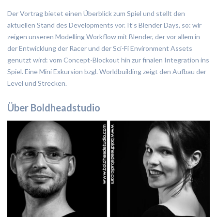
Der Vortrag bietet einen Überblick zum Spiel und stellt den
aktuellen Stand des Developments vor. It’s Blender Days, so: wir
zeigen unseren Modelling Workflow mit Blender, der vor allem in
der Entwicklung der Racer und der Sci-Fi Environment Assets
genutzt wird: vom Concept-Blockout hin zur finalen Integration ins
Spiel. Eine Mini Exkursion bzgl. Worldbuilding zeigt den Aufbau der
Level und Strecken.
Über Boldheadstudio