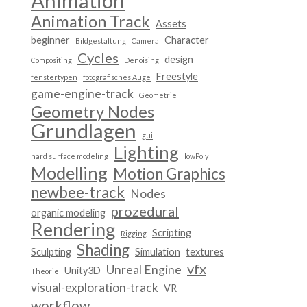
Animation
Animation Track
Assets
beginner
Character
Bildgestaltung
Camera
Cycles
design
Compositing
Denoising
Freestyle
fenstertypen
fotografisches Auge
game-engine-track
Geometrie
Geometry Nodes
Grundlagen
gui
Lighting
hard surface modeling
lowPoly
Modelling
Motion Graphics
newbee-track
Nodes
prozedural
organic modeling
Rendering
Scripting
Rigging
Shading
Sculpting
Simulation
textures
vfx
Unreal Engine
Unity3D
Theorie
visual-exploration-track
VR
workflow