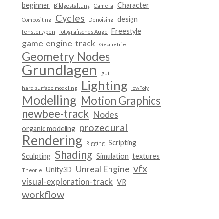
beginner
Character
Bildgestaltung
Camera
Cycles
design
Compositing
Denoising
Freestyle
fenstertypen
fotografisches Auge
game-engine-track
Geometrie
Geometry Nodes
Grundlagen
gui
Lighting
hard surface modeling
lowPoly
Modelling
Motion Graphics
newbee-track
Nodes
prozedural
organic modeling
Rendering
Scripting
Rigging
Shading
Sculpting
Simulation
textures
vfx
Unreal Engine
Unity3D
Theorie
visual-exploration-track
VR
workflow