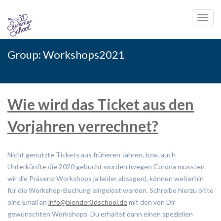
Toggl
navig
Skip
Group:
Workshops2021
to
content
Wie wird das Ticket aus den
Vorjahren verrechnet?
Nicht genutzte Tickets aus früheren Jahren, bzw. auch
Unterkünfte die 2020 gebucht wurden (wegen Corona mussten
wir die Präsenz-Workshops ja leider absagen), können weiterhin
für die Workshop-Buchung eingelöst werden. Schreibe hierzu bitte
eine Email an
info@blender3dschool.de
mit den von Dir
gewünschten Workshops. Du erhältst dann einen speziellen