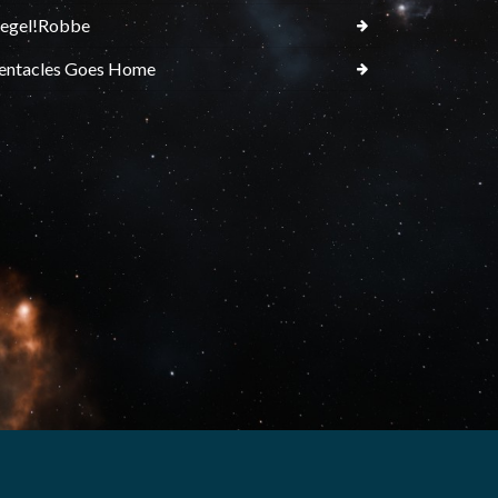
egel!Robbe
entacles Goes Home