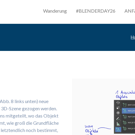
Wanderung
#BLENDERDAY26
ANF
H
d verändern
bb. 8 links unten) neue
ie 3D-Szene gezogen werden.
ns mitgeteilt, wo das Objekt
mmt, wie groß die Grundfläche
d letztendlich noch bestimmt,