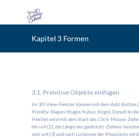
Skip
to
Kapitel 3 Formen
content
3. Formen erschaffen un
3.1. Primitive Objekte einfügen
Im 3D-View-Fenster können mit dem Add-Button (A
Primitiv-Shapes (Kugel, Kubus, Kegel, Donut) in d
Hierbei wird mit dem Start des Click-Mouse-Ziehe
hin soll (2), die Länge des gedrückt-Ziehens besti
sein soll (3) und nach Loslassen der Maustaste wir