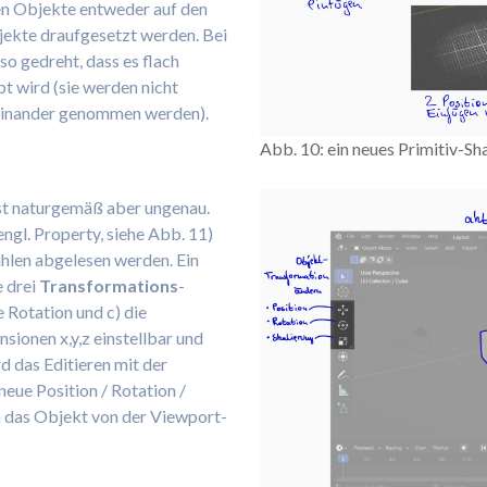
nen Objekte entweder auf den
ekte draufgesetzt werden. Bei
so gedreht, dass es flach
t wird (sie werden nicht
seinander genommen werden).
Abb. 10: ein neues Primitiv-S
 ist naturgemäß aber ungenau.
engl. Property, siehe Abb. 11)
hlen abgelesen werden. Ein
e drei
Transformations
-
e Rotation und c) die
sionen x,y,z einstellbar und
rd das Editieren mit der
neue Position / Rotation /
rn das Objekt von der Viewport-