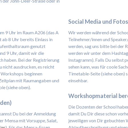
in der John-Deer-Straße oder in
Social Media und Foto
, um 9 Uhr im Raum A206 (das A
Wir werden während der Schoo
 ab 8 Uhr bereits Einlass in
Teilnehmer/innen und Speake
Aufenthaltsraum genutzt
werden, sag uns bitte bei der 
d 9 Uhr, damit wir die
werden wir unter dem Hashtag
ch haben. Bei der Registrierung
Instagramm). Falls Du selbst p
 nicht ausdrucken, es reicht
sehen kann, was für coole Sac
Die Workshops beginnen
Timetable-Seite (siehe oben) s
e Zeitplan mit Raumangaben und
einsehbar.
le (siehe oben).
Workshopmaterial bere
rden)
Die Dozenten der School haben
 kannst Du bei der Anmeldung
damit Du Dir diese schon vorh
der Mensa mit Vorsuppe, Salat,
jeweiligen von Dir gebuchten 
ier
). Für das Mensa-Essen
Ablaufbeschreibung und einen