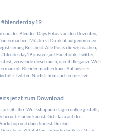
s #blenderday19
l und des Blender-Days Fotos von den Dozenten,
r/innen machen. Möchtest Du nicht aufgenommen
Registrierung Bescheid. Alle Posts die wir machen,
 #blenderday19 posten (auf Facebook, Twitter,
ostest, verwende diesen auch, damit die ganze Welt
hen man mit Blender machen kann. Auf unserer
ind alle Twitter-Nachrichten auch immer live
its jetzt zum Download
 bereits Ihre Workshopunterlagen online gestellt,
er herunterladen kannst. Geh dazu auf den
Workshop und dann findest Du eine
 Download-ZIP Button am Ende der Seite. Nach