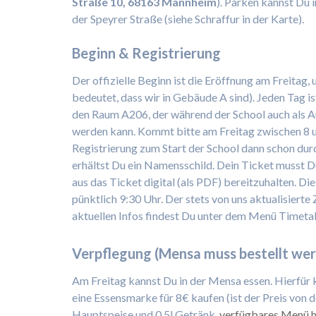
Straße 10, 68163 Mannheim
). Parken kannst Du 
der Speyrer Straße (siehe Schraffur in der Karte).
Beginn & Registrierung
Der offizielle Beginn ist die Eröffnung am Freitag
bedeutet, dass wir in Gebäude A sind). Jeden Tag ist
den Raum A206, der während der School auch als 
werden kann. Kommt bitte am Freitag zwischen 8 un
Registrierung zum Start der School dann schon dur
erhältst Du ein Namensschild. Dein Ticket musst Du
aus das Ticket digital (als PDF) bereitzuhalten. 
pünktlich 9:30 Uhr. Der stets von uns aktualisiert
aktuellen Infos findest Du unter dem Menü Timetab
Verpflegung (Mensa muss bestellt we
Am Freitag kannst Du in der Mensa essen. Hierfür
eine Essensmarke für 8€ kaufen (ist der Preis von 
Hauptspeise und 0.5l Getränk,
verfügbares Menü h