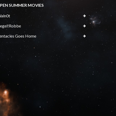
PEN SUMMER MOVIES
aln0t
egel!Robbe
entacles Goes Home